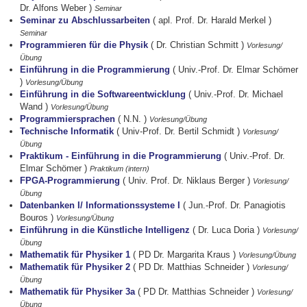
Dr. Alfons Weber )
Seminar
Seminar zu Abschlussarbeiten
( apl. Prof. Dr. Harald Merkel )
Seminar
Programmieren für die Physik
( Dr. Christian Schmitt )
Vorlesung/
Übung
Einführung in die Programmierung
( Univ.-Prof. Dr. Elmar Schömer
)
Vorlesung/Übung
Einführung in die Softwareentwicklung
( Univ.-Prof. Dr. Michael
Wand )
Vorlesung/Übung
Programmiersprachen
( N.N. )
Vorlesung/Übung
Technische Informatik
( Univ-Prof. Dr. Bertil Schmidt )
Vorlesung/
Übung
Praktikum - Einführung in die Programmierung
( Univ.-Prof. Dr.
Elmar Schömer )
Praktikum (intern)
FPGA-Programmierung
( Univ. Prof. Dr. Niklaus Berger )
Vorlesung/
Übung
Datenbanken I/ Informationssysteme I
( Jun.-Prof. Dr. Panagiotis
Bouros )
Vorlesung/Übung
Einführung in die Künstliche Intelligenz
( Dr. Luca Doria )
Vorlesung/
Übung
Mathematik für Physiker 1
( PD Dr. Margarita Kraus )
Vorlesung/Übung
Mathematik für Physiker 2
( PD Dr. Matthias Schneider )
Vorlesung/
Übung
Mathematik für Physiker 3a
( PD Dr. Matthias Schneider )
Vorlesung/
Übung