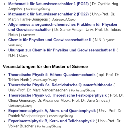
Mathematik für Naturwissenschaftler 1 (PO22)
( Dr. Cynthia Hog-
Angeloni )
Vorlesung/Übung
Mathematik für Naturwissenschaftler 2 (PO22)
( Univ.-Prof. Dr.
Martin Hanke-Bourgeois )
Vorlesung/Übung
Allgemeines anorganisch-chemisches Praktikum für Physiker
und Geowissenschaftler
( Dr. Samer Amayri; Univ.-Prof. Dr. Tobias
Reich )
Praktikum
Chemie für Physiker und Geowissenschaftler II
( N.N. )
hybrid:
Vorlesung
Übungen zur Chemie für Physiker und Geowissenschaftler II
(
N.N. )
Übung
Veranstaltungen für den Master of Science
Theoretische Physik 5, Höhere Quantenmechanik
( apl. Prof. Dr.
Tobias Hurth )
Vorlesung/Übung
Theoretische Physik 6a, Relativistische Quantenfeldtheorie
(
Univ.-Prof. Dr. Marc Vanderhaeghen )
Vorlesung/Übung
Theoretische Physik 6d, Theoretische Festkörperphysik
( Prof. Dr.
Olena Gomonay; Dr. Alexander Mook; Prof. Dr. Jairo Sinova )
Vorlesung/Übung
Experimentalphysik A, Atom- und Quantenphysik
( Univ.-Prof. Dr.
Patrick Windpassinger )
Vorlesung/Übung
Experimentalphysik B, Kern- und Teilchenphysik
( Univ.-Prof. Dr.
Volker Büscher )
Vorlesung/Übung