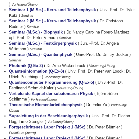
)
Vorlesung/Übung
Seminar 1 (M.Sc.) - Kern- und Teilchenphysik
( Univ.-Prof. Dr. Tyler
Kutz )
Seminar
Seminar 2 (M.Sc.) - Kern- und Teilchenphysik
( Dr. Christoph
Redmer )
Seminar
Seminar (M.Sc.) - Biophysik
( Dr. Nancy Carolina Forero Martinez;
apl. Prof. Dr. Peter Virnau )
Seminar
Seminar (M.Sc.) - Festkörperphysik
( Jun. -Prof. Dr. Angela
Wittmann )
Seminar
Seminar (M.Sc.) - Quantenphysik
( Univ.-Prof. Dr. Dmitry Budker )
Seminar
Photonik (Q-Ex-2)
( Dr. Arne Wickenbrock )
Vorlesung/Übung
Quanteninformation (Q-Ex-3)
( Univ. Prof. Dr. Peter van Loock; Dr.
Ulrich Poschinger )
Vorlesung/Übung
Quantencomputer Programmierung (Q-Ex-5)
( Univ.-Prof. Dr.
Ferdinand Schmidt-Kaler )
Vorlesung/Übung
Vertiefende Kapitel der subatomaren Physik
( Björn Sören
Schlimme )
Vorlesung/Übung
Theoretische Elementarteilchenphysik
( Dr. Felix Yu )
Vorlesung/
Übung
Supraleitung in der Beschleunigerphysik
( Univ.-Prof. Dr. Florian
Hug; Timo Stengler )
Vorlesung/Übung
Fortgeschrittenes Labor Projekt 1 (MSc)
( Dr. Peter Blümler )
Praktikum (intern)
Fortgeschrittenes Labor Projekt 2 (MSc)
( Dr. Peter Blümler )