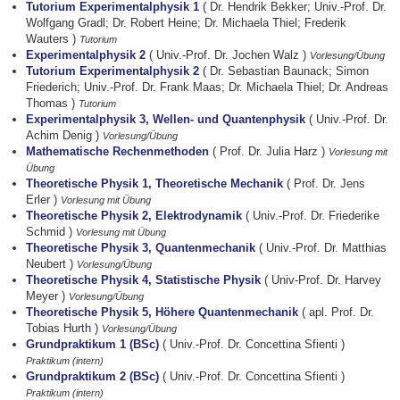
Tutorium Experimentalphysik 1
( Dr. Hendrik Bekker; Univ.-Prof. Dr.
Wolfgang Gradl; Dr. Robert Heine; Dr. Michaela Thiel; Frederik
Wauters )
Tutorium
Experimentalphysik 2
( Univ.-Prof. Dr. Jochen Walz )
Vorlesung/Übung
Tutorium Experimentalphysik 2
( Dr. Sebastian Baunack; Simon
Friederich; Univ.-Prof. Dr. Frank Maas; Dr. Michaela Thiel; Dr. Andreas
Thomas )
Tutorium
Experimentalphysik 3, Wellen- und Quantenphysik
( Univ.-Prof. Dr.
Achim Denig )
Vorlesung/Übung
Mathematische Rechenmethoden
( Prof. Dr. Julia Harz )
Vorlesung mit
Übung
Theoretische Physik 1, Theoretische Mechanik
( Prof. Dr. Jens
Erler )
Vorlesung mit Übung
Theoretische Physik 2, Elektrodynamik
( Univ.-Prof. Dr. Friederike
Schmid )
Vorlesung mit Übung
Theoretische Physik 3, Quantenmechanik
( Univ.-Prof. Dr. Matthias
Neubert )
Vorlesung/Übung
Theoretische Physik 4, Statistische Physik
( Univ-Prof. Dr. Harvey
Meyer )
Vorlesung/Übung
Theoretische Physik 5, Höhere Quantenmechanik
( apl. Prof. Dr.
Tobias Hurth )
Vorlesung/Übung
Grundpraktikum 1 (BSc)
( Univ.-Prof. Dr. Concettina Sfienti )
Praktikum (intern)
Grundpraktikum 2 (BSc)
( Univ.-Prof. Dr. Concettina Sfienti )
Praktikum (intern)