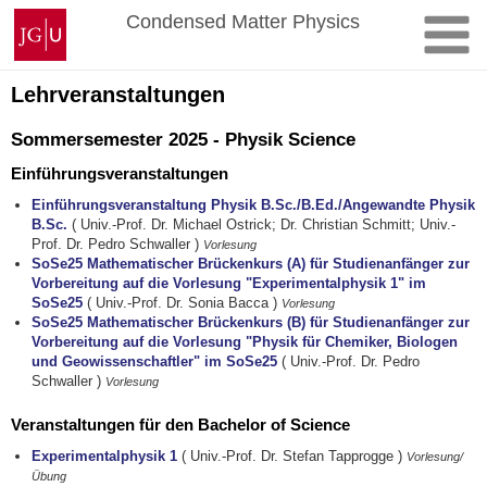
Skip
Johannes
Condensed Matter Physics
to
Gutenberg
content
University
Mainz
Lehrveranstaltungen
Sommersemester 2025 - Physik Science
Einführungsveranstaltungen
Einführungsveranstaltung Physik B.Sc./B.Ed./Angewandte Physik
B.Sc.
( Univ.-Prof. Dr. Michael Ostrick; Dr. Christian Schmitt; Univ.-
Prof. Dr. Pedro Schwaller )
Vorlesung
SoSe25 Mathematischer Brückenkurs (A) für Studienanfänger zur
Vorbereitung auf die Vorlesung "Experimentalphysik 1" im
SoSe25
( Univ.-Prof. Dr. Sonia Bacca )
Vorlesung
SoSe25 Mathematischer Brückenkurs (B) für Studienanfänger zur
Vorbereitung auf die Vorlesung "Physik für Chemiker, Biologen
und Geowissenschaftler" im SoSe25
( Univ.-Prof. Dr. Pedro
Schwaller )
Vorlesung
Veranstaltungen für den Bachelor of Science
Experimentalphysik 1
( Univ.-Prof. Dr. Stefan Tapprogge )
Vorlesung/
Übung