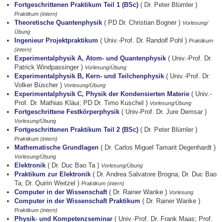
Fortgeschrittenen Praktikum Teil 1 (BSc)
( Dr. Peter Blümler )
Praktikum (intern)
Theoretische Quantenphysik
( PD Dr. Christian Bogner )
Vorlesung/
Übung
Ingenieur Projektpraktikum
( Univ.-Prof. Dr. Randolf Pohl )
Praktikum
(intern)
Experimentalphysik A, Atom- und Quantenphysik
( Univ.-Prof. Dr.
Patrick Windpassinger )
Vorlesung/Übung
Experimentalphysik B, Kern- und Teilchenphysik
( Univ.-Prof. Dr.
Volker Büscher )
Vorlesung/Übung
Experimentalphysik C, Physik der Kondensierten Materie
( Univ.-
Prof. Dr. Mathias Kläui; PD Dr. Timo Kuschel )
Vorlesung/Übung
Fortgeschrittene Festkörperphysik
( Univ-Prof. Dr. Jure Demsar )
Vorlesung/Übung
Fortgeschrittenen Praktikum Teil 2 (BSc)
( Dr. Peter Blümler )
Praktikum (intern)
Mathematische Grundlagen
( Dr. Carlos Miguel Tamarit Degenhardt )
Vorlesung/Übung
Elektronik
( Dr. Duc Bao Ta )
Vorlesung/Übung
Praktikum zur Elektronik
( Dr. Andrea Salvatore Brogna; Dr. Duc Bao
Ta; Dr. Quirin Weitzel )
Praktikum (intern)
Computer in der Wissenschaft
( Dr. Rainer Wanke )
Vorlesung
Computer in der Wissenschaft Praktikum
( Dr. Rainer Wanke )
Praktikum (intern)
Physik- und Kompetenzseminar
( Univ.-Prof. Dr. Frank Maas; Prof.