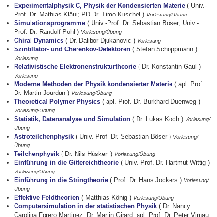
Experimentalphysik C, Physik der Kondensierten Materie
( Univ.-
Prof. Dr. Mathias Kläui; PD Dr. Timo Kuschel )
Vorlesung/Übung
Simulationsprogramme
( Univ.-Prof. Dr. Sebastian Böser; Univ.-
Prof. Dr. Randolf Pohl )
Vorlesung/Übung
Chiral Dynamics
( Dr. Dalibor Djukanovic )
Vorlesung
Szintillator- und Cherenkov-Detektoren
( Stefan Schoppmann )
Vorlesung
Relativistische Elektronenstrukturtheorie
( Dr. Konstantin Gaul )
Vorlesung
Moderne Methoden der Physik kondensierter Materie
( apl. Prof.
Dr. Martin Jourdan )
Vorlesung/Übung
Theoretical Polymer Physics
( apl. Prof. Dr. Burkhard Duenweg )
Vorlesung/Übung
Statistik, Datenanalyse und Simulation
( Dr. Lukas Koch )
Vorlesung/
Übung
Astroteilchenphysik
( Univ.-Prof. Dr. Sebastian Böser )
Vorlesung/
Übung
Teilchenphysik
( Dr. Nils Hüsken )
Vorlesung/Übung
Einführung in die Gittereichtheorie
( Univ.-Prof. Dr. Hartmut Wittig )
Vorlesung/Übung
Einführung in die Stringtheorie
( Prof. Dr. Hans Jockers )
Vorlesung/
Übung
Effektive Feldtheorien
( Matthias König )
Vorlesung/Übung
Computersimulation in der statistischen Physik
( Dr. Nancy
Carolina Forero Martinez; Dr. Martin Girard; apl. Prof. Dr. Peter Virnau